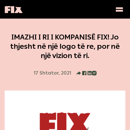
Togg
Togg
Historia jonë
IMAZHI I RI I KOMPANISË FIX! Jo
Familja
thjesht në një logo të re, por në
një vizion të ri.
Horeca
17 Shtator, 2021
Fabrika
Edukohu me Fix
Fix si Qëmoti
Tresor