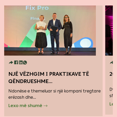
NJË VËZHGIM I PRAKTIKAVE TË
20
QËNDRUESHME...
Dy 
Ndonëse e themeluar si një kompani tregtare
sfid
erëzash dhe...
Le
Lexo më shumë