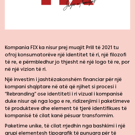
Galeria
Evente
Kompania FIX ka nisur prej muajit Prill të 2021 tu
ofroj konsumatorëve një identitet të ri, një filozofi
Kontakt
të re, e përmbledhur jo thjesht në një logo të re, por
në një vizion të ri.
Një investim i jashtëzakonshëm financiar për një
kompani shqiptare në atë që njihet si procesi i
“Rebranding” ose identiteti i ri vizual i kompanisë
duke nisur që nga logo e re, ridizenjimi i paketimeve
të produkteve dhe element të tjerë identifikues të
kompanisë të cilat kanë pësuar transformim.
Paketime unike, të cilat rrjedhin nga bashkimi i një
grupi elementesh tipografik të punuara për të