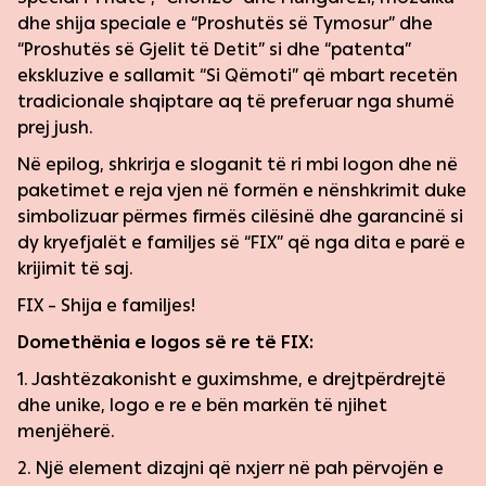
dhe shija speciale e “Proshutës së Tymosur” dhe
“Proshutës së Gjelit të Detit” si dhe “patenta”
ekskluzive e sallamit “Si Qëmoti” që mbart recetën
tradicionale shqiptare aq të preferuar nga shumë
prej jush.
Në epilog, shkrirja e sloganit të ri mbi logon dhe në
paketimet e reja vjen në formën e nënshkrimit duke
simbolizuar përmes firmës cilësinë dhe garancinë si
dy kryefjalët e familjes së “FIX” që nga dita e parë e
krijimit të saj.
FIX – Shija e familjes!
Domethënia e logos së re të FIX:
1. Jashtëzakonisht e guximshme, e drejtpërdrejtë
dhe unike, logo e re e bën markën të njihet
menjëherë.
2. Një element dizajni që nxjerr në pah përvojën e