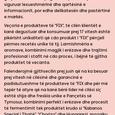
siguruar lexueshmërinë dhe qartësinë e
informacionit, por edhe delikatesën dhe pastërtinë
e markës.
Veçoria e produkteve të “FIX”, të cilën klientët e
kanë degustuar dhe konsumuar prej 17 vitesh është
pikërisht unikaliteti që cdo produkt i “FIX” përcjell
përmes recetës unike të tij. Larmishmëria e
aromave, kombinimi magjik i erëzave dhe trajtimi
profesional i stafit në cdo proces, i bëjnë të gjitha
produktet të vecanta.
Falenderojmë gjithsecilin prej jush që na ka besuar
prej vitesh në cilësinë dhe garancinë e
padiskutueshme të produkteve të “FIX dhe për më
tepër të atyre që na kanë bërë lider në cilësi siç
është shija dhe freskia unike e Pançetës së
Tymosur, kombinimi perfekt i erëzave dhe procesit
të fermentimit tek produktet krudo si “Kabanos
Special i Thatë”, “Chorizo” dhe Hungarezi, mozaiku