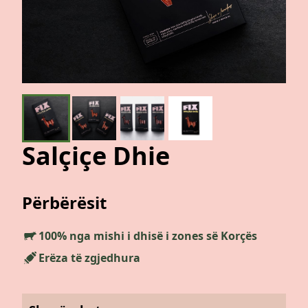
Galeria
Evente
Kontakt
Salçiçe Dhie
Përbërësit
100% nga mishi i dhisë i zones së Korçës
Erëza të zgjedhura