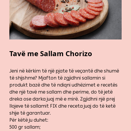
Tavë me Sallam Chorizo
Jeni në kërkim të një pjate të veçantë dhe shumë
të shijshme? Mjafton të zgjidhni sallamin si
produkt bazë dhe të ndiqni udhëzimet e recetës
dhe një tavë me sallam dhe perime, do të jetë
dreka ose darka juaj më e mirë. Zgjidhni një prej
llojeve të sallamit FIX dhe receta juaj do të ketë
shije të garantuar.
Për këtë ju duhet:
500 gr sallam;