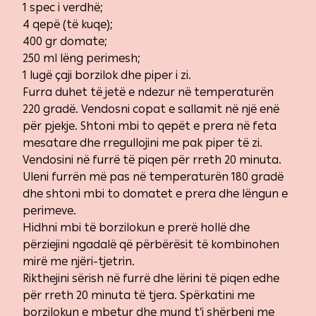
1 spec i verdhë;
4 qepë (të kuqe);
400 gr domate;
250 ml lëng perimesh;
1 lugë çaji borzilok dhe piper i zi.
Furra duhet të jetë e ndezur në temperaturën
220 gradë. Vendosni copat e sallamit në një enë
për pjekje. Shtoni mbi to qepët e prera në feta
mesatare dhe rregullojini me pak piper të zi.
Vendosini në furrë të piqen për rreth 20 minuta.
Uleni furrën më pas në temperaturën 180 gradë
dhe shtoni mbi to domatet e prera dhe lëngun e
perimeve.
Hidhni mbi të borzilokun e prerë hollë dhe
përziejini ngadalë që përbërësit të kombinohen
mirë me njëri-tjetrin.
Rikthejini sërish në furrë dhe lërini të piqen edhe
për rreth 20 minuta të tjera. Spërkatini me
borzilokun e mbetur dhe mund t’i shërbeni me