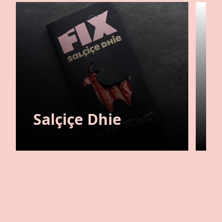
Salçiçe Dhie
P