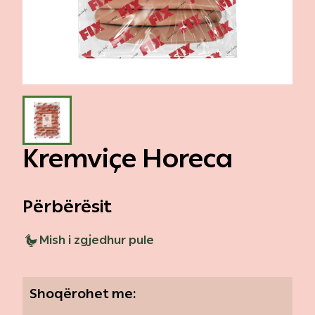
Galeria
Evente
Kontakt
Kremviçe Horeca
Përbërësit
Mish i zgjedhur pule
Shoqërohet me: