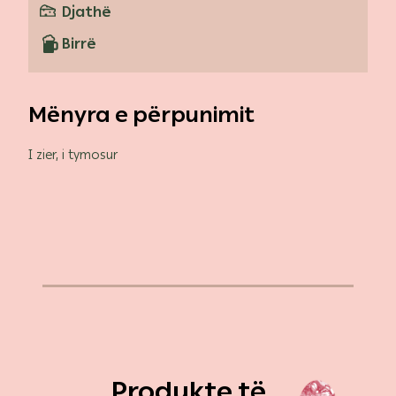
Djathë
Birrë
Mënyra e përpunimit
I zier, i tymosur
Produkte të