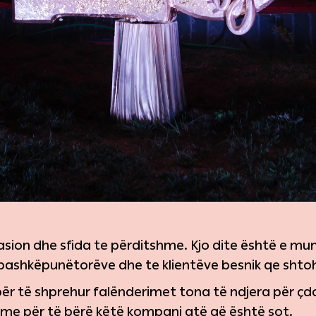
sion dhe sfida te përditshme. Kjo dite është e mu
 bashkëpunëtorëve dhe te klientëve besnik qe shto
 të shprehur falënderimet tona të ndjera për çdo a
me për të bërë këtë kompani atë që është sot.