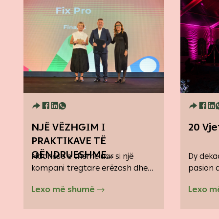
NJË VËZHGIM I
20 Vje
PRAKTIKAVE TË
QËNDRUESHME...
Ndonëse e themeluar si një
Dy deka
kompani tregtare erëzash dhe...
pasion d
Lexo më shumë
Lexo m