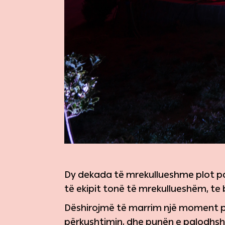
Dy dekada të mrekullueshme plot pa
të ekipit tonë të mrekullueshëm, te
Dëshirojmë të marrim një moment për
përkushtimin, dhe punën e palodhsh