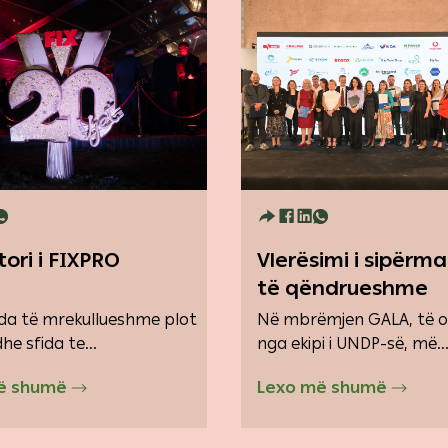
tori i FIXPRO
Vlerësimi i sipërma
të qëndrueshme
da të mrekullueshme plot
Në mbrëmjen GALA, të o
he sfida te...
nga ekipi i UNDP-së, më..
ë shumë
Lexo më shumë