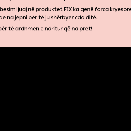
 besimi juaj në produktet FIX ka qenë forca kryeso
 na jepni për të ju shërbyer cdo ditë.
për të ardhmen e ndritur që na pret!