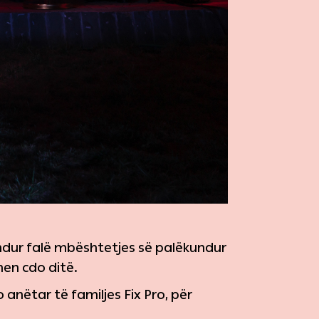
ndur falë mbështetjes së palëkundur
hen cdo ditë.
nëtar të familjes Fix Pro, për