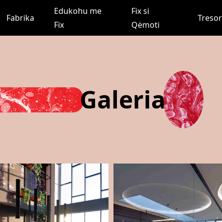
Edukohu me
Fix si
Fabrika
Treso
Fix
Qëmoti
Galeria