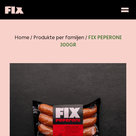
Togg
Togg
Historia jonë
Home
/
Produkte per familjen
/
FIX PEPERONI
300GR
Familja
Horeca
Fabrika
Edukohu me Fix
Fix si Qëmoti
Tresor