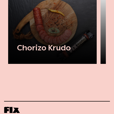
Chorizo Krudo
B